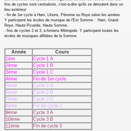
fins de cycles sont centralisés, c'est-à-dire qu'ils se déroulent dans un
lieu extérieur:
- fin de 1er cycle à Ham, Lihons, Péronne ou Roye selon les années.
Y participent les écoles de musique de l'Est Somme : Ham, Grand
Roye, Haute Picardie, Haute Somme.
- fins de cycles 2 et 3, à Amiens Métropole. Y participent toutes les
écoles de musiques affiliées de la Somme.
Année
Cours
1ère
Cycle 1 A
2ème
Cycle 1 B
3ème
Cycle 1 C
4ème
Fin de 1er cycle
5ème
Cycle 2 A
6ème
Cycle 2 B
7ème
Cycle 2 C
8ème
Fin de cycle 2
9ème
Cycle 3 A
10ème
Cycle 3 B
11ème
Fin de cycle 3